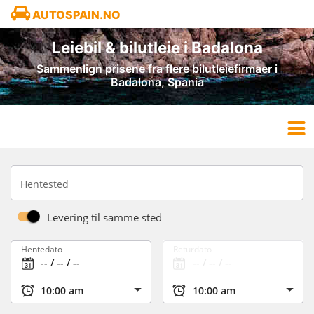
AUTOSPAIN.NO
Leiebil & bilutleie i Badalona
Sammenlign prisene fra flere bilutleiefirmaer i
Badalona, Spania