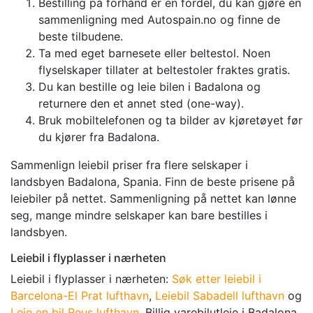
Bestilling på forhånd er en fordel, du kan gjøre en
sammenligning med Autospain.no og finne de
beste tilbudene.
Ta med eget barnesete eller beltestol. Noen
flyselskaper tillater at beltestoler fraktes gratis.
Du kan bestille og leie bilen i Badalona og
returnere den et annet sted (one-way).
Bruk mobiltelefonen og ta bilder av kjøretøyet før
du kjører fra Badalona.
Sammenlign leiebil priser fra flere selskaper i
landsbyen Badalona, Spania. Finn de beste prisene på
leiebiler på nettet. Sammenligning på nettet kan lønne
seg, mange mindre selskaper kan bare bestilles i
landsbyen.
Leiebil i flyplasser i nærheten
Leiebil i flyplasser i nærheten:
Søk etter leiebil i
Barcelona-El Prat lufthavn
,
Leiebil Sabadell lufthavn
og
Leie en bil Reus lufthavn
. Billig varebilutleie i Badalona.