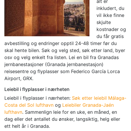
alt er
inkludert, du
vil ikke finne
skjulte
kostnader og
du får gratis
avbestilling og endringer opptil 24-48 timer før du
skal hente bilen. Søk og velg sted, søk etter land, byer
osv og velg enkelt fra listen. Lei en bil fra Granadas
jernbanestasjoner (Granada jernbanestasjon)
reisesentre og flyplasser som Federico García Lorca
Airport, GRX.
Leiebil i flyplasser i nærheten
Leiebil i flyplasser i nærheten:
Søk etter leiebil Málaga-
Costa del Sol lufthavn
og
Leiebiler Granada-Jaén
lufthavn
. Sammenlign leie for en uke, en måned, en
dag eller det antallet du ønsker, langsiktig, helg eller
ett helt år i Granada.