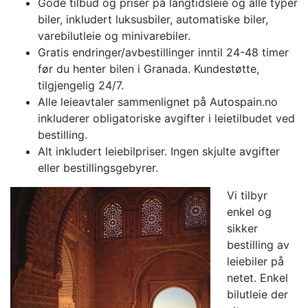
Gode ​​tilbud og priser på langtidsleie og alle typer
biler, inkludert luksusbiler, automatiske biler,
varebilutleie og minivarebiler.
Gratis endringer/avbestillinger inntil 24-48 timer
før du henter bilen i Granada. Kundestøtte,
tilgjengelig 24/7.
Alle leieavtaler sammenlignet på Autospain.no
inkluderer obligatoriske avgifter i leietilbudet ved
bestilling.
Alt inkludert leiebilpriser. Ingen skjulte avgifter
eller bestillingsgebyrer.
Vi tilbyr
enkel og
sikker
bestilling av
leiebiler på
netet. Enkel
bilutleie der